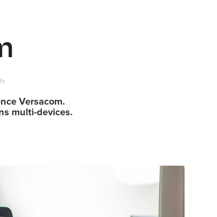
m
fs
gence Versacom.
ns multi-devices.